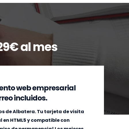
29€ al mes
ento web empresarial
reo incluidos.
de Albatera. Tu tarjeta de visita
al en HTML5 y compatible con
omiso de permanencia! Los mejores