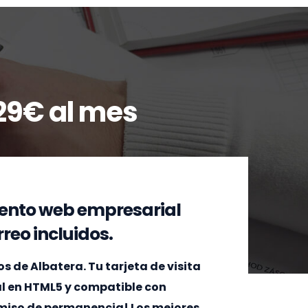
29€ al mes
ento web empresarial
reo incluidos.
de Albatera. Tu tarjeta de visita
al en HTML5 y compatible con
omiso de permanencia! Los mejores