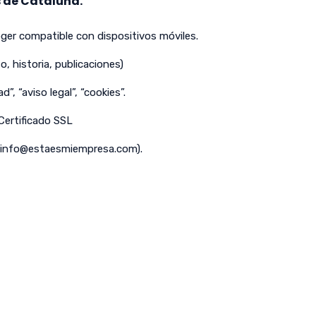
 de Cataluña.
er compatible con dispositivos móviles.
o, historia, publicaciones)
d”, “aviso legal”, “cookies”.
 Certificado SSL
info@estaesmiempresa.com
).