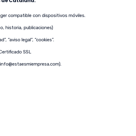
 de Cataluña.
er compatible con dispositivos móviles.
o, historia, publicaciones)
d”, “aviso legal”, “cookies”.
 Certificado SSL
info@estaesmiempresa.com
).