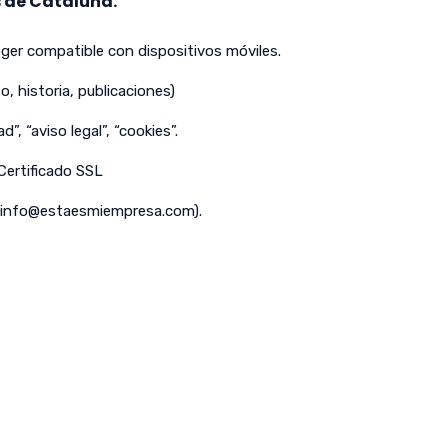
 de Cataluña.
er compatible con dispositivos móviles.
o, historia, publicaciones)
d”, “aviso legal”, “cookies”.
 Certificado SSL
info@estaesmiempresa.com
).