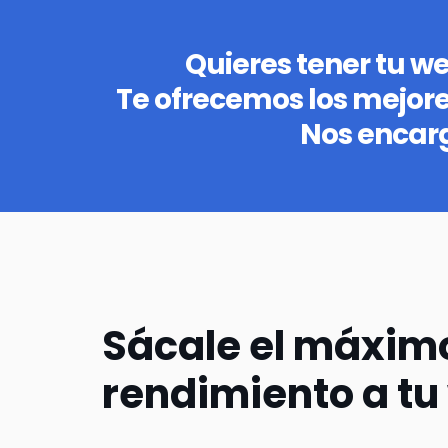
Quieres tener tu w
Te ofrecemos los mejor
Nos encar
Sácale el máxim
rendimiento a tu