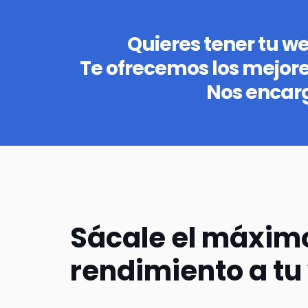
Quieres tener tu w
Te ofrecemos los mejor
Nos encar
Sácale el máxim
rendimiento a tu