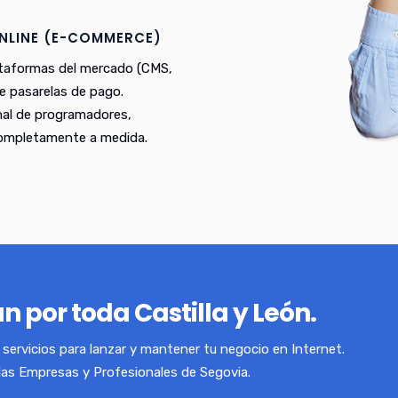
NLINE (E-COMMERCE)
ataformas del mercado (CMS,
e pasarelas de pago.
nal de programadores,
completamente a medida.
n por toda Castilla y León.
servicios para lanzar y mantener tu negocio en Internet.
las Empresas y Profesionales de Segovia.