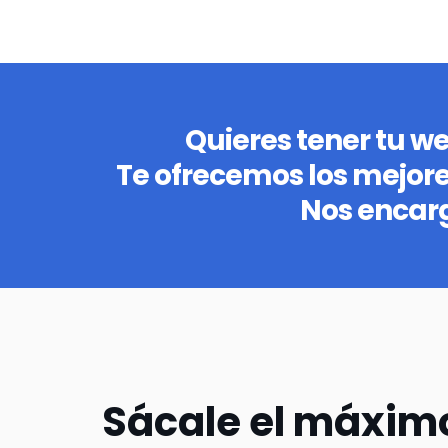
Quieres tener tu w
Te ofrecemos los mejor
Nos encar
Sácale el máxim