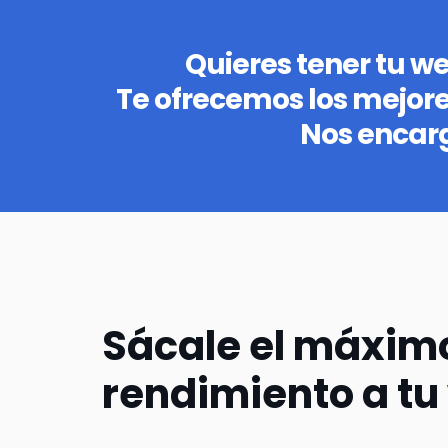
Quieres tener tu w
Te ofrecemos los mejor
Nos encar
Sácale el máxim
rendimiento a tu