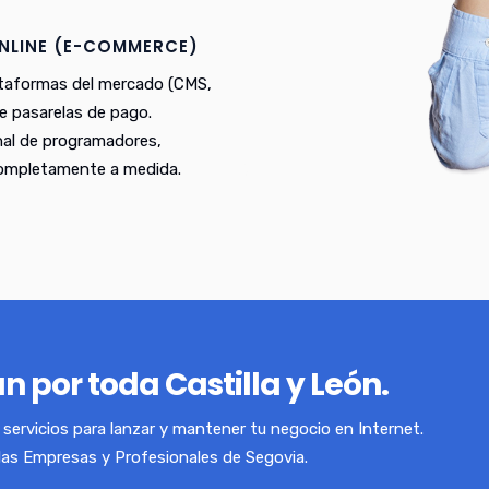
NLINE (E-COMMERCE)
ataformas del mercado (CMS,
e pasarelas de pago.
nal de programadores,
completamente a medida.
n por toda Castilla y León.
servicios para lanzar y mantener tu negocio en Internet.
las Empresas y Profesionales de Segovia.