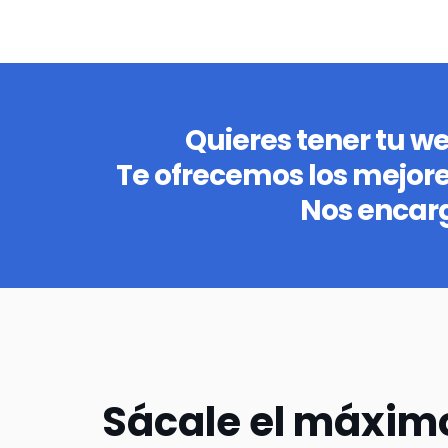
Quieres tener tu w
Te ofrecemos los mejor
Nos encar
Sácale el máxim