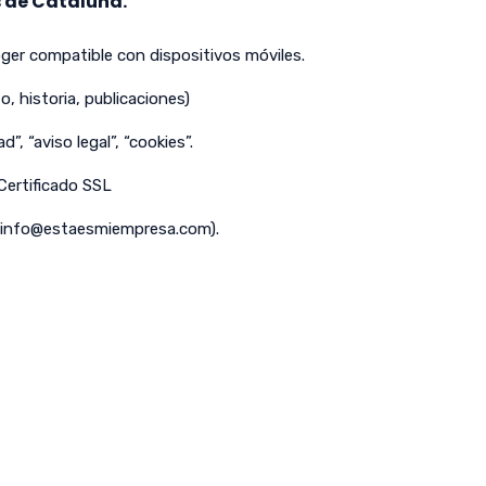
 de Cataluña.
er compatible con dispositivos móviles.
o, historia, publicaciones)
d”, “aviso legal”, “cookies”.
 Certificado SSL
info@estaesmiempresa.com
).