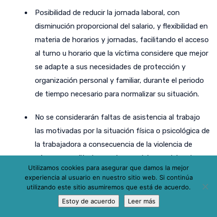
Posibilidad de reducir la jornada laboral, con
disminución proporcional del salario, y flexibilidad en
materia de horarios y jornadas, facilitando el acceso
al turno u horario que la víctima considere que mejor
se adapte a sus necesidades de protección y
organización personal y familiar, durante el periodo
de tiempo necesario para normalizar su situación.
No se considerarán faltas de asistencia al trabajo
las motivadas por la situación física o psicológica de
la trabajadora a consecuencia de la violencia de
género, acreditadas por los servicios sociales de
Utilizamos cookies para asegurar que damos la mejor
atención o servicios de salud, con independencia de
experiencia al usuario en nuestro sitio web. Si continúa
la necesaria comunicación que de las citadas
utilizando este sitio asumiremos que está de acuerdo.
incidencias ha de efectuar la trabajadora a la
Estoy de acuerdo
Leer más
Empresa.