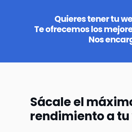
Quieres tener tu w
Te ofrecemos los mejor
Nos encar
Sácale el máxim
rendimiento a tu