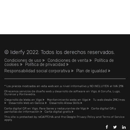
© liderfy 2022. Todos los derechos reservados.
Condiciones de uso
Condiciones de venta
Política de
cookies
Política de privacidad
Responsabilidad social corporativa
Plan de igualdad
* Los precios mostrados en esta web son a nivel informativo y NO INCLUYEN el IVA 21%
Ofrecemos servicios de diseño web y desarrollo de software en Vigo, A Coruña, Lugo,
Ourense y Pontevedra.
Desarrollo de Webs en Vigo
Mantenimiento webs en Vigo
Tu web desde 29€/mes
Desarrollo Web en Galicia
Desarrollo Alexa Skills
Carta digital QR en Vigo. Para bares y restaurantes de Vigo
Carta digital QR y
pantallas de información
Carta digital gratis
This site is protected by reCAPTCHA and the Google
Privacy Policy
and
Terms of Service
apply.