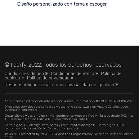
Diseño personalizado con tema a escoger.
© liderfy 2022. Todos los derechos reservados.
Condiciones de uso
Condiciones de venta
Política de
cookies
Política de privacidad
Responsabilidad social corporativa
Plan de igualdad
* Los precios mostrados en esta web son a nivel informativo y NO INCLUYEN el IVA 21%
Ofrecemos servicios de diseño web y desarrollo de software en Vigo, A Coruña, Lugo,
Ourense y Pontevedra.
Desarrollo de Webs en Vigo
Mantenimiento webs en Vigo
Tu web desde 29€/mes
Desarrollo Web en Galicia
Desarrollo Alexa Skills
Carta digital QR en Vigo. Para bares y restaurantes de Vigo
Carta digital QR y
pantallas de información
Carta digital gratis
This site is protected by reCAPTCHA and the Google
Privacy Policy
and
Terms of Service
apply.