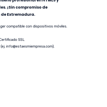
 diseño profesional en HTML5 y
les. ¡Sin compromiso de
s de Extremadura.
er compatible con dispositivos móviles.
 Certificado SSL
(ej.
info@estaesmiempresa.com
).