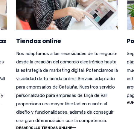
as
Tiendas online
Po
Nos adaptamos a las necesidades de tu negocio:
Seg
es
desde la creación del comercio electrónico hasta
pág
la estrategia de marketing digital. Potenciamos la
muc
all
visibilidad de tu tienda online. Servicio adaptado
est
para empresarios de Cataluña. Nuestros servicio
arq
 y
personalizado para empresas de Lliçà de Vall
pág
AUM
r
proporciona una mayor libertad en cuanto al
diseño y funcionalidades, además de conseguir
una gran diferenciación con la competencia.
DESARROLLO TIENDAS ONLINE