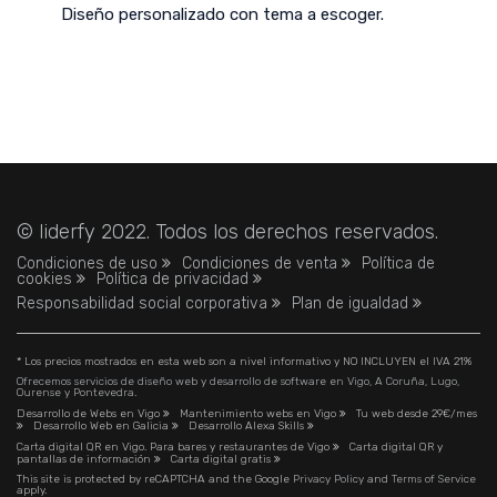
Diseño personalizado con tema a escoger.
© liderfy 2022. Todos los derechos reservados.
Condiciones de uso
Condiciones de venta
Política de
cookies
Política de privacidad
Responsabilidad social corporativa
Plan de igualdad
* Los precios mostrados en esta web son a nivel informativo y NO INCLUYEN el IVA 21%
Ofrecemos servicios de diseño web y desarrollo de software en Vigo, A Coruña, Lugo,
Ourense y Pontevedra.
Desarrollo de Webs en Vigo
Mantenimiento webs en Vigo
Tu web desde 29€/mes
Desarrollo Web en Galicia
Desarrollo Alexa Skills
Carta digital QR en Vigo. Para bares y restaurantes de Vigo
Carta digital QR y
pantallas de información
Carta digital gratis
This site is protected by reCAPTCHA and the Google
Privacy Policy
and
Terms of Service
apply.