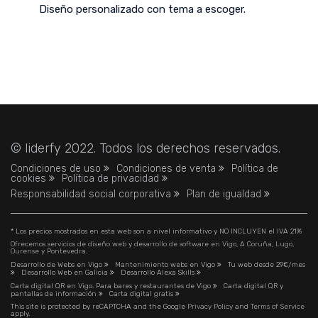
Diseño personalizado con tema a escoger.
© liderfy 2022. Todos los derechos reservados.
Condiciones de uso
Condiciones de venta
Política de
cookies
Política de privacidad
Responsabilidad social corporativa
Plan de igualdad
* Los precios mostrados en esta web son a nivel informativo y NO INCLUYEN el IVA 21%
Ofrecemos servicios de diseño web y desarrollo de software en Vigo, A Coruña, Lugo,
Ourense y Pontevedra.
Desarrollo de Webs en Vigo
Mantenimiento webs en Vigo
Tu web desde 29€/mes
Desarrollo Web en Galicia
Desarrollo Alexa Skills
Carta digital QR en Vigo. Para bares y restaurantes de Vigo
Carta digital QR y
pantallas de información
Carta digital gratis
This site is protected by reCAPTCHA and the Google
Privacy Policy
and
Terms of Service
apply.