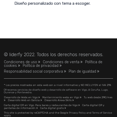
Diseño personalizado con tema a escoger.
© liderfy 2022. Todos los derechos reservados.
Condiciones de uso
Condiciones de venta
Política de
cookies
Política de privacidad
Responsabilidad social corporativa
Plan de igualdad
* Los precios mostrados en esta web son a nivel informativo y NO INCLUYEN el IVA 21%
Ofrecemos servicios de diseño web y desarrollo de software en Vigo, A Coruña, Lugo,
Ourense y Pontevedra.
Desarrollo de Webs en Vigo
Mantenimiento webs en Vigo
Tu web desde 29€/mes
Desarrollo Web en Galicia
Desarrollo Alexa Skills
Carta digital QR en Vigo. Para bares y restaurantes de Vigo
Carta digital QR y
pantallas de información
Carta digital gratis
This site is protected by reCAPTCHA and the Google
Privacy Policy
and
Terms of Service
apply.