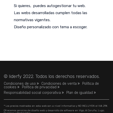
Si quieres, puedes autogestionar tu web.
Las webs desarrolladas cumplen todas las
normativas vigentes.
Diseño personalizado con tema a escoger.
© liderfy 2022. Todos los derechos reservados.
Condiciones de uso
Condiciones de venta
Política de
cookies
Política de privacidad
Responsabilidad social corporativa
Plan de igualdad
* Los precios mostrados en esta web son a nivel informativo y NO INCLUYEN el IVA 21%
Ofrecemos servicios de diseño web y desarrollo de software en Vigo, A Coruña, Lugo,